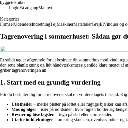
byggetekniker
Login
Få adgang
Mailnyt
Kategorier
Firmaer
Udendørs
Indretning
Tøj
Maskiner
Materialer
Grej
El
Vinduer og d
Tagrenovering i sommerhuset: Sådan gør du 
Et solidt tag er afgørende for at beskytte dit sommerhus mod vind, regn 
den rette planlægning og lidt håndværksmæssig snilde klare meget af arbej
griber tagrenoveringen an.
1. Start med en grundig vurdering
Før du beslutter dig for at renovere, skal du vurdere tagets tilstand. Kig 
Utætheder
– mørke pletter på loftet eller fugtige bjælker kan a
Mos og alger
– især på nordsiden, hvor fugten holder sig længst
Revner og løse tagsten
– tegn på slid eller stormskader.
Utætte inddækninger
– omkring skorsten, ovenlysvinduer og t