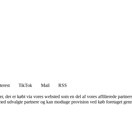
terest
TikTok
Mail
RSS
ter, der er købt via vores websted som en del af vores affilierede partne
med udvalgte partnere og kan modtage provision ved køb foretaget gennem