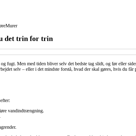
øre
Murer
det trin for trin
og fugt. Men med tiden bliver selv det bedste tag slidt, og før eller si
det selv – eller i det mindste forstå, hvad der skal gøres, hvis du får p
efter:
fsløre vandindtrængning.
.
agrender.