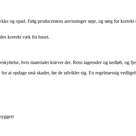
 række og opad. Følg producentens anvisninger nøje, og sørg for korrek
edes korrekt væk fra huset.
eskyttelse, hvis materialet kræver det. Rens tagrender og nedløb, og fje
 for at opdage små skader, før de udvikler sig. En regelmæssig vedligeho
byggeri