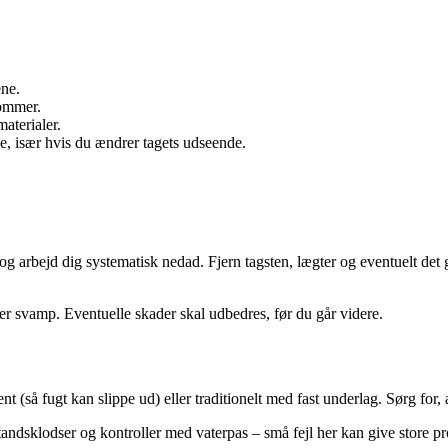
ene.
sommer.
aterialer.
, især hvis du ændrer tagets udseende.
n og arbejd dig systematisk nedad. Fjern tagsten, lægter og eventuelt de
er svamp. Eventuelle skader skal udbedres, før du går videre.
(så fugt kan slippe ud) eller traditionelt med fast underlag. Sørg for, at
tandsklodser og kontroller med vaterpas – små fejl her kan give store p