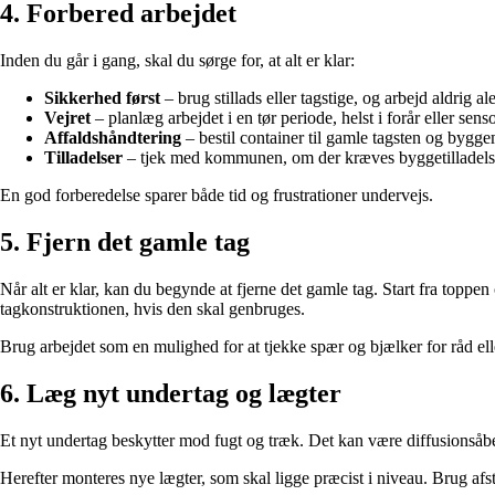
4. Forbered arbejdet
Inden du går i gang, skal du sørge for, at alt er klar:
Sikkerhed først
– brug stillads eller tagstige, og arbejd aldrig al
Vejret
– planlæg arbejdet i en tør periode, helst i forår eller sen
Affaldshåndtering
– bestil container til gamle tagsten og byggem
Tilladelser
– tjek med kommunen, om der kræves byggetilladelse
En god forberedelse sparer både tid og frustrationer undervejs.
5. Fjern det gamle tag
Når alt er klar, kan du begynde at fjerne det gamle tag. Start fra toppe
tagkonstruktionen, hvis den skal genbruges.
Brug arbejdet som en mulighed for at tjekke spær og bjælker for råd ell
6. Læg nyt undertag og lægter
Et nyt undertag beskytter mod fugt og træk. Det kan være diffusionsåbent 
Herefter monteres nye lægter, som skal ligge præcist i niveau. Brug afs