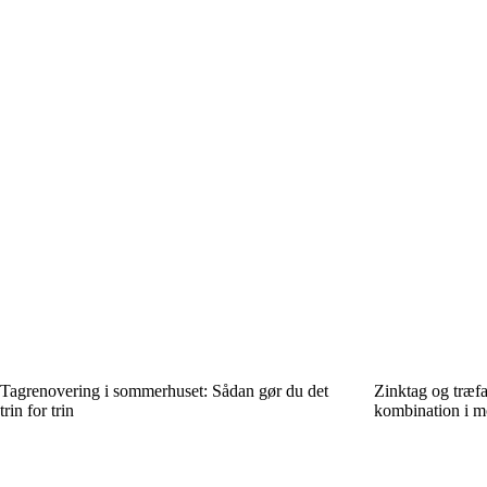
Tagrenovering i sommerhuset: Sådan gør du det
Zinktag og træfa
trin for trin
kombination i m