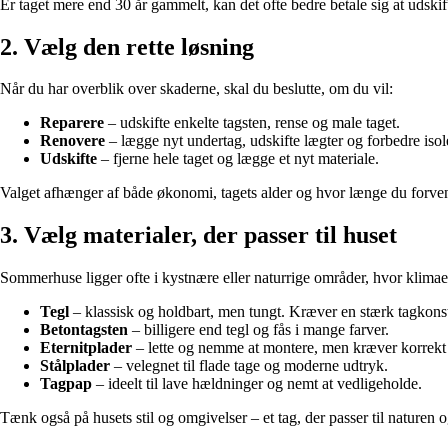
Er taget mere end 30 år gammelt, kan det ofte bedre betale sig at udski
2. Vælg den rette løsning
Når du har overblik over skaderne, skal du beslutte, om du vil:
Reparere
– udskifte enkelte tagsten, rense og male taget.
Renovere
– lægge nyt undertag, udskifte lægter og forbedre isol
Udskifte
– fjerne hele taget og lægge et nyt materiale.
Valget afhænger af både økonomi, tagets alder og hvor længe du forven
3. Vælg materialer, der passer til huset
Sommerhuse ligger ofte i kystnære eller naturrige områder, hvor klimaet 
Tegl
– klassisk og holdbart, men tungt. Kræver en stærk tagkons
Betontagsten
– billigere end tegl og fås i mange farver.
Eternitplader
– lette og nemme at montere, men kræver korrekt
Stålplader
– velegnet til flade tage og moderne udtryk.
Tagpap
– ideelt til lave hældninger og nemt at vedligeholde.
Tænk også på husets stil og omgivelser – et tag, der passer til naturen 