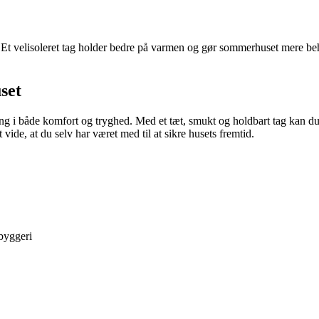
g. Et velisoleret tag holder bedre på varmen og gør sommerhuset mere be
set
tering i både komfort og tryghed. Med et tæt, smukt og holdbart tag k
at vide, at du selv har været med til at sikre husets fremtid.
byggeri