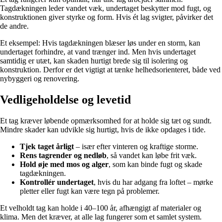
Tagdækningen leder vandet væk, undertaget beskytter mod fugt, og
konstruktionen giver styrke og form. Hvis ét lag svigter, påvirker det
de andre.
Et eksempel: Hvis tagdækningen blæser løs under en storm, kan
undertaget forhindre, at vand trænger ind. Men hvis undertaget
samtidig er utæt, kan skaden hurtigt brede sig til isolering og
konstruktion. Derfor er det vigtigt at tænke helhedsorienteret, både ved
nybyggeri og renovering.
Vedligeholdelse og levetid
Et tag kræver løbende opmærksomhed for at holde sig tæt og sundt.
Mindre skader kan udvikle sig hurtigt, hvis de ikke opdages i tide.
Tjek taget årligt
– især efter vinteren og kraftige storme.
Rens tagrender og nedløb
, så vandet kan løbe frit væk.
Hold øje med mos og alger
, som kan binde fugt og skade
tagdækningen.
Kontrollér undertaget
, hvis du har adgang fra loftet – mørke
pletter eller fugt kan være tegn på problemer.
Et velholdt tag kan holde i 40–100 år, afhængigt af materialer og
klima. Men det kræver, at alle lag fungerer som et samlet system.