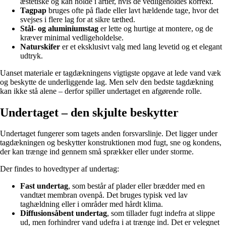
æstetiske og kan holde i årtier, hvis de vedligeholdes korrekt.
Tagpap
bruges ofte på flade eller lavt hældende tage, hvor det
svejses i flere lag for at sikre tæthed.
Stål- og aluminiumstag
er lette og hurtige at montere, og de
kræver minimal vedligeholdelse.
Naturskifer
er et eksklusivt valg med lang levetid og et elegant
udtryk.
Uanset materiale er tagdækningens vigtigste opgave at lede vand væk
og beskytte de underliggende lag. Men selv den bedste tagdækning
kan ikke stå alene – derfor spiller undertaget en afgørende rolle.
Undertaget – den skjulte beskytter
Undertaget fungerer som tagets anden forsvarslinje. Det ligger under
tagdækningen og beskytter konstruktionen mod fugt, sne og kondens,
der kan trænge ind gennem små sprækker eller under storme.
Der findes to hovedtyper af undertag:
Fast undertag
, som består af plader eller brædder med en
vandtæt membran ovenpå. Det bruges typisk ved lav
taghældning eller i områder med hårdt klima.
Diffusionsåbent undertag
, som tillader fugt indefra at slippe
ud, men forhindrer vand udefra i at trænge ind. Det er velegnet