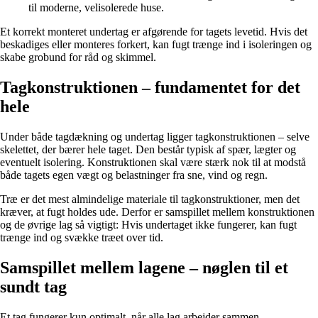
til moderne, velisolerede huse.
Et korrekt monteret undertag er afgørende for tagets levetid. Hvis det
beskadiges eller monteres forkert, kan fugt trænge ind i isoleringen og
skabe grobund for råd og skimmel.
Tagkonstruktionen – fundamentet for det
hele
Under både tagdækning og undertag ligger tagkonstruktionen – selve
skelettet, der bærer hele taget. Den består typisk af spær, lægter og
eventuelt isolering. Konstruktionen skal være stærk nok til at modstå
både tagets egen vægt og belastninger fra sne, vind og regn.
Træ er det mest almindelige materiale til tagkonstruktioner, men det
kræver, at fugt holdes ude. Derfor er samspillet mellem konstruktionen
og de øvrige lag så vigtigt: Hvis undertaget ikke fungerer, kan fugt
trænge ind og svække træet over tid.
Samspillet mellem lagene – nøglen til et
sundt tag
Et tag fungerer kun optimalt, når alle lag arbejder sammen.