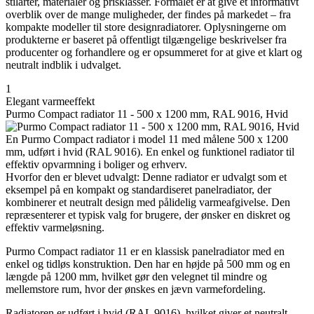
stilarter, materialer og prisklasser. Formålet er at give et informativt
overblik over de mange muligheder, der findes på markedet – fra
kompakte modeller til store designradiatorer. Oplysningerne om
produkterne er baseret på offentligt tilgængelige beskrivelser fra
producenter og forhandlere og er opsummeret for at give et klart og
neutralt indblik i udvalget.
1
Elegant varmeeffekt
Purmo Compact radiator 11 - 500 x 1200 mm, RAL 9016, Hvid
En Purmo Compact radiator i model 11 med målene 500 x 1200
mm, udført i hvid (RAL 9016). En enkel og funktionel radiator til
effektiv opvarmning i boliger og erhverv.
Hvorfor den er blevet udvalgt: Denne radiator er udvalgt som et
eksempel på en kompakt og standardiseret panelradiator, der
kombinerer et neutralt design med pålidelig varmeafgivelse. Den
repræsenterer et typisk valg for brugere, der ønsker en diskret og
effektiv varmeløsning.
Purmo Compact radiator 11 er en klassisk panelradiator med en
enkel og tidløs konstruktion. Den har en højde på 500 mm og en
længde på 1200 mm, hvilket gør den velegnet til mindre og
mellemstore rum, hvor der ønskes en jævn varmefordeling.
Radiatoren er udført i hvid (RAL 9016), hvilket giver et neutralt