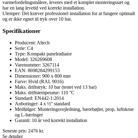
varmefordelingsmålere, leveres med et komplet monteringssæt og
har en lang levetid ved korrekt installation.
Ulemper: Det kræver professionel installation for at fungere optimalt
og er ikke egnet til tryk over 10 bar.
Specifikationer
Producent: Altech
Serie: C4
Type: Kompakt panelradiator
Model: 326269608
Varenummer: 3267114
EAN: 8698284299153
Dimensioner: 900 x 800 mm
Farve: Hvid (RAL 9016)
Maks. driftstryk: 10 bar (testet ved 13 bar)
Maks. driftstemperatur: 110 °C
Standard: EN442-1:2014
Anboringer: 4 x ½'' standard
Medfølger: Monteringsvejledning, bærebøjler, prop, luftskrue
og L-bæringer
Garanti: 10 år ved korrekt installation
Seneste pris:
2476
kr.
Se detaljer