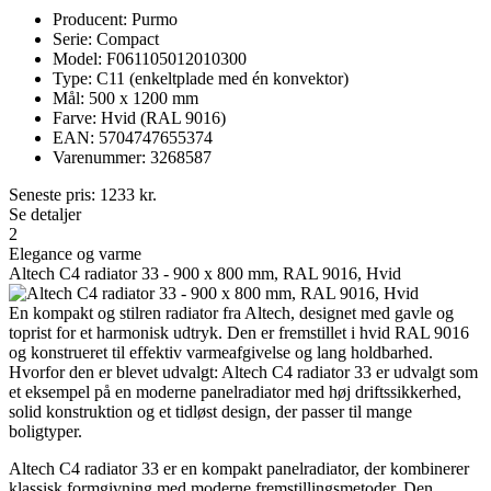
Producent: Purmo
Serie: Compact
Model: F061105012010300
Type: C11 (enkeltplade med én konvektor)
Mål: 500 x 1200 mm
Farve: Hvid (RAL 9016)
EAN: 5704747655374
Varenummer: 3268587
Seneste pris:
1233
kr.
Se detaljer
2
Elegance og varme
Altech C4 radiator 33 - 900 x 800 mm, RAL 9016, Hvid
En kompakt og stilren radiator fra Altech, designet med gavle og
toprist for et harmonisk udtryk. Den er fremstillet i hvid RAL 9016
og konstrueret til effektiv varmeafgivelse og lang holdbarhed.
Hvorfor den er blevet udvalgt: Altech C4 radiator 33 er udvalgt som
et eksempel på en moderne panelradiator med høj driftssikkerhed,
solid konstruktion og et tidløst design, der passer til mange
boligtyper.
Altech C4 radiator 33 er en kompakt panelradiator, der kombinerer
klassisk formgivning med moderne fremstillingsmetoder. Den