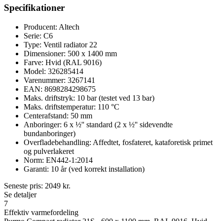
Specifikationer
Producent: Altech
Serie: C6
Type: Ventil radiator 22
Dimensioner: 500 x 1400 mm
Farve: Hvid (RAL 9016)
Model: 326285414
Varenummer: 3267141
EAN: 8698284298675
Maks. driftstryk: 10 bar (testet ved 13 bar)
Maks. driftstemperatur: 110 °C
Centerafstand: 50 mm
Anboringer: 6 x ½'' standard (2 x ½'' sidevendte
bundanboringer)
Overfladebehandling: Affedtet, fosfateret, kataforetisk primet
og pulverlakeret
Norm: EN442-1:2014
Garanti: 10 år (ved korrekt installation)
Seneste pris:
2049
kr.
Se detaljer
7
Effektiv varmefordeling