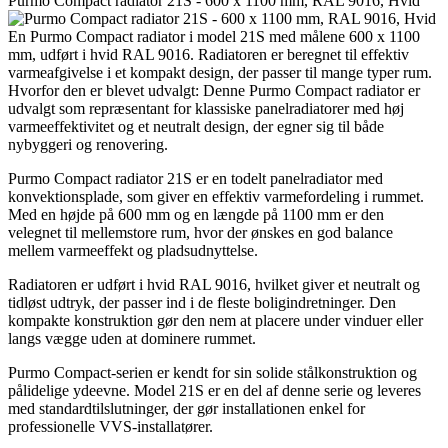
Purmo Compact radiator 21S - 600 x 1100 mm, RAL 9016, Hvid
En Purmo Compact radiator i model 21S med målene 600 x 1100
mm, udført i hvid RAL 9016. Radiatoren er beregnet til effektiv
varmeafgivelse i et kompakt design, der passer til mange typer rum.
Hvorfor den er blevet udvalgt: Denne Purmo Compact radiator er
udvalgt som repræsentant for klassiske panelradiatorer med høj
varmeeffektivitet og et neutralt design, der egner sig til både
nybyggeri og renovering.
Purmo Compact radiator 21S er en todelt panelradiator med
konvektionsplade, som giver en effektiv varmefordeling i rummet.
Med en højde på 600 mm og en længde på 1100 mm er den
velegnet til mellemstore rum, hvor der ønskes en god balance
mellem varmeeffekt og pladsudnyttelse.
Radiatoren er udført i hvid RAL 9016, hvilket giver et neutralt og
tidløst udtryk, der passer ind i de fleste boligindretninger. Den
kompakte konstruktion gør den nem at placere under vinduer eller
langs vægge uden at dominere rummet.
Purmo Compact-serien er kendt for sin solide stålkonstruktion og
pålidelige ydeevne. Model 21S er en del af denne serie og leveres
med standardtilslutninger, der gør installationen enkel for
professionelle VVS-installatører.