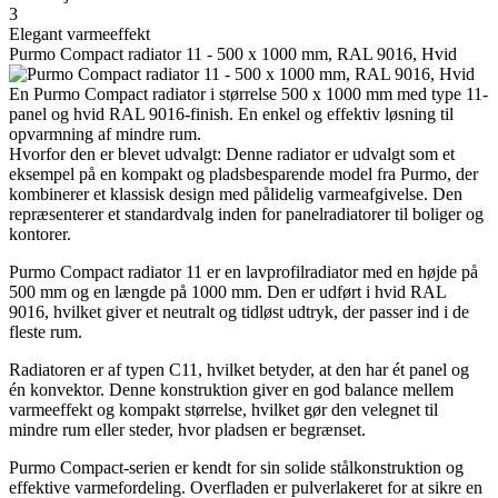
3
Elegant varmeeffekt
Purmo Compact radiator 11 - 500 x 1000 mm, RAL 9016, Hvid
En Purmo Compact radiator i størrelse 500 x 1000 mm med type 11-
panel og hvid RAL 9016-finish. En enkel og effektiv løsning til
opvarmning af mindre rum.
Hvorfor den er blevet udvalgt: Denne radiator er udvalgt som et
eksempel på en kompakt og pladsbesparende model fra Purmo, der
kombinerer et klassisk design med pålidelig varmeafgivelse. Den
repræsenterer et standardvalg inden for panelradiatorer til boliger og
kontorer.
Purmo Compact radiator 11 er en lavprofilradiator med en højde på
500 mm og en længde på 1000 mm. Den er udført i hvid RAL
9016, hvilket giver et neutralt og tidløst udtryk, der passer ind i de
fleste rum.
Radiatoren er af typen C11, hvilket betyder, at den har ét panel og
én konvektor. Denne konstruktion giver en god balance mellem
varmeeffekt og kompakt størrelse, hvilket gør den velegnet til
mindre rum eller steder, hvor pladsen er begrænset.
Purmo Compact-serien er kendt for sin solide stålkonstruktion og
effektive varmefordeling. Overfladen er pulverlakeret for at sikre en