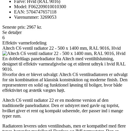
Farve: Hvid (RAL 9016)
Model: F062209010010300
EAN: 5704747657118
Varenummer: 3269053
Seneste pris:
2967
kr.
Se detaljer
6
Effektiv varmefordeling
Altech C6 ventil radiator 22 - 500 x 1400 mm, RAL 9016, Hvid
En dobbeltlags panelradiator fra Altech med ventiltilslutning,
designet til effektiv varmeafgivelse og et stilrent udtryk i hvid RAL
9016.
Hvorfor den er blevet udvalgt: Altech C6 ventilradiatoren er udvalgt
for sin kombination af klassisk konstruktion og moderne finish. Den
repræsenterer en solid og funktionel løsning til boliger, hvor både
effektivitet og æstetik vægtes højt.
Altech C6 ventil radiator 22 er en moderne version af den
traditionelle panelradiator. Den er udstyret med gavle og toprist,
hvilket giver et rent og kompakt udseende, der passer ind i mange
typer rum.
Radiatoren leveres uden ventilindsats, men er kompatibel med flere