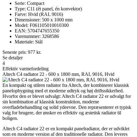
Serie: Compact
Type: C11 (ét panel, én konvektor)
Farve: Hvid (RAL 9016)
Dimensioner: 500 x 1000 mm
Model: F061105010010300
EAN: 5704747655350
Varenummer: 3268586
Materiale: Stål
Seneste pris:
977
kr.
Se detaljer
4
Effektiv varmefordeling
Altech C4 radiator 22 - 600 x 1800 mm, RAL 9016, Hvid
En kompakt og stilren radiator fra Altech, der kombinerer klassisk
panelopbygning med et moderne udtryk og høj driftssikkerhed.
Hvorfor den er blevet udvalgt: Altech C4 radiator 22 er udvalgt for
sin kombination af klassisk konstruktion, moderne
overfladebehandling og solid ydeevne. Den repræsenterer et typisk
valg for brugere, der ønsker en effektiv og æstetisk radiator til
boligen.
Altech C4 radiator 22 er en kompakt panelradiator, der er udviklet
som en moderne version af den traditionelle radiator. Den leveres