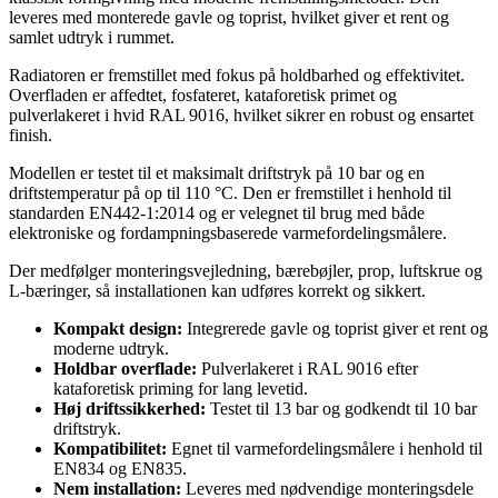
leveres med monterede gavle og toprist, hvilket giver et rent og
samlet udtryk i rummet.
Radiatoren er fremstillet med fokus på holdbarhed og effektivitet.
Overfladen er affedtet, fosfateret, kataforetisk primet og
pulverlakeret i hvid RAL 9016, hvilket sikrer en robust og ensartet
finish.
Modellen er testet til et maksimalt driftstryk på 10 bar og en
driftstemperatur på op til 110 °C. Den er fremstillet i henhold til
standarden EN442-1:2014 og er velegnet til brug med både
elektroniske og fordampningsbaserede varmefordelingsmålere.
Der medfølger monteringsvejledning, bærebøjler, prop, luftskrue og
L-bæringer, så installationen kan udføres korrekt og sikkert.
Kompakt design:
Integrerede gavle og toprist giver et rent og
moderne udtryk.
Holdbar overflade:
Pulverlakeret i RAL 9016 efter
kataforetisk priming for lang levetid.
Høj driftssikkerhed:
Testet til 13 bar og godkendt til 10 bar
driftstryk.
Kompatibilitet:
Egnet til varmefordelingsmålere i henhold til
EN834 og EN835.
Nem installation:
Leveres med nødvendige monteringsdele