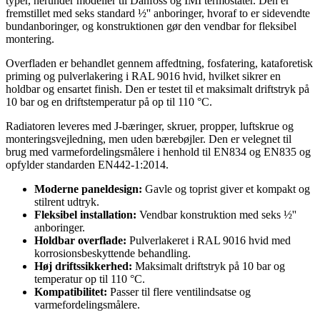
typer, herunder modeller til Danfoss og IMI termostater. Den er
fremstillet med seks standard ½'' anboringer, hvoraf to er sidevendte
bundanboringer, og konstruktionen gør den vendbar for fleksibel
montering.
Overfladen er behandlet gennem affedtning, fosfatering, kataforetisk
priming og pulverlakering i RAL 9016 hvid, hvilket sikrer en
holdbar og ensartet finish. Den er testet til et maksimalt driftstryk på
10 bar og en driftstemperatur på op til 110 °C.
Radiatoren leveres med J-bæringer, skruer, propper, luftskrue og
monteringsvejledning, men uden bærebøjler. Den er velegnet til
brug med varmefordelingsmålere i henhold til EN834 og EN835 og
opfylder standarden EN442-1:2014.
Moderne paneldesign:
Gavle og toprist giver et kompakt og
stilrent udtryk.
Fleksibel installation:
Vendbar konstruktion med seks ½''
anboringer.
Holdbar overflade:
Pulverlakeret i RAL 9016 hvid med
korrosionsbeskyttende behandling.
Høj driftssikkerhed:
Maksimalt driftstryk på 10 bar og
temperatur op til 110 °C.
Kompatibilitet:
Passer til flere ventilindsatse og
varmefordelingsmålere.