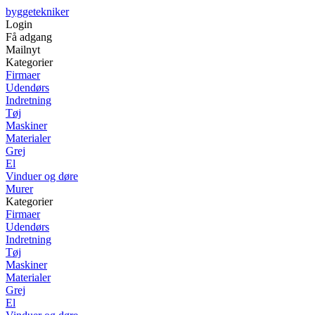
byggetekniker
Login
Få adgang
Mailnyt
Kategorier
Firmaer
Udendørs
Indretning
Tøj
Maskiner
Materialer
Grej
El
Vinduer og døre
Murer
Kategorier
Firmaer
Udendørs
Indretning
Tøj
Maskiner
Materialer
Grej
El