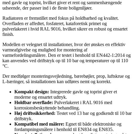
med gavle og toprist, hvilket giver et rent og sammenhængende
udseende, der passer ind i de fleste boligmiljøer.
Radiatoren er fremstillet med fokus på holdbarhed og kvalitet.
Overfladen er affedtet, fosfateret, kataforetisk primet og
pulverlakeret i hvid RAL 9016, hvilket sikrer en robust og ensartet
finish.
Modellen er velegnet til installationer, hvor der ønskes en effektiv
varmeafgivelse og mulighed for montering af
varmefordelingsmålere. Den er testet i henhold til EN442-1:2014 og
kan anvendes ved driftstryk op til 10 bar og temperaturer op til 110
°C.
Der medfølger monteringsvejledning, bærebøjler, prop, luftskrue og
L-bæringer, så installationen kan udføres nemt og korrekt.
Kompakt design:
Integrerede gavle og toprist giver et
moderne og ensartet udtryk.
Holdbar overflade:
Pulverlakeret i RAL 9016 med
korrosionsbeskyttende behandling.
Høj driftssikkerhed:
Testet ved 13 bar og godkendt til 10 bar
driftstryk.
Kompatibel med målere:
Egnet til både elektroniske og
fordampningsmålere i henhold til EN834 og EN835.