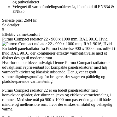
og pulverlakeret
Velegnet til varmefordelingsmålere: Ja, i henhold til EN834 &
EN835
Seneste pris:
2604
kr.
Se detaljer
5
Effektiv varmekomfort
Purmo Compact radiator 22 - 900 x 1000 mm, RAL 9016, Hvid
En todelt panelradiator fra Purmo i størrelse 900 x 1000 mm, udført i
hvid RAL 9016, der kombinerer effektiv varmeafgivelse med et
diskret design til moderne rum.
Hvorfor den er blevet udvalgt: Denne Purmo Compact radiator er
udvalgt som repræsentant for kompakte panelradiatorer med høj
varmeeffektivitet og klassisk udseende. Den giver et godt
sammenligningsgrundlag for brugere, der søger en pålidelig og
pladsbesparende varmeløsning.
Purmo Compact radiator 22 er en todelt panelradiator med
konvektionsplader, der sikrer en jævn og effektiv varmefordeling i
rummet. Med sine mål på 900 x 1000 mm passer den godt til både
mindre og mellemstore rum, hvor der ønskes en stabil og behagelig
varme.