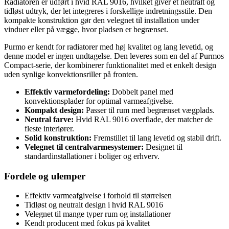
Radiatoren er udført i hvid RAL 9016, hvilket giver et neutralt og
tidløst udtryk, der let integreres i forskellige indretningsstile. Den
kompakte konstruktion gør den velegnet til installation under
vinduer eller på vægge, hvor pladsen er begrænset.
Purmo er kendt for radiatorer med høj kvalitet og lang levetid, og
denne model er ingen undtagelse. Den leveres som en del af Purmos
Compact-serie, der kombinerer funktionalitet med et enkelt design
uden synlige konvektionsriller på fronten.
Effektiv varmefordeling:
Dobbelt panel med
konvektionsplader for optimal varmeafgivelse.
Kompakt design:
Passer til rum med begrænset vægplads.
Neutral farve:
Hvid RAL 9016 overflade, der matcher de
fleste interiører.
Solid konstruktion:
Fremstillet til lang levetid og stabil drift.
Velegnet til centralvarmesystemer:
Designet til
standardinstallationer i boliger og erhverv.
Fordele og ulemper
Effektiv varmeafgivelse i forhold til størrelsen
Tidløst og neutralt design i hvid RAL 9016
Velegnet til mange typer rum og installationer
Kendt producent med fokus på kvalitet