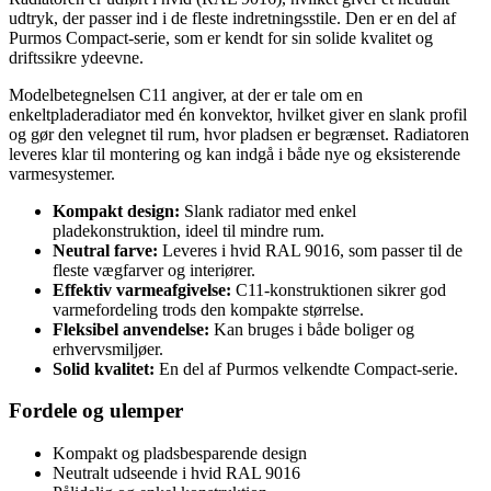
udtryk, der passer ind i de fleste indretningsstile. Den er en del af
Purmos Compact-serie, som er kendt for sin solide kvalitet og
driftssikre ydeevne.
Modelbetegnelsen C11 angiver, at der er tale om en
enkeltpladeradiator med én konvektor, hvilket giver en slank profil
og gør den velegnet til rum, hvor pladsen er begrænset. Radiatoren
leveres klar til montering og kan indgå i både nye og eksisterende
varmesystemer.
Kompakt design:
Slank radiator med enkel
pladekonstruktion, ideel til mindre rum.
Neutral farve:
Leveres i hvid RAL 9016, som passer til de
fleste vægfarver og interiører.
Effektiv varmeafgivelse:
C11-konstruktionen sikrer god
varmefordeling trods den kompakte størrelse.
Fleksibel anvendelse:
Kan bruges i både boliger og
erhvervsmiljøer.
Solid kvalitet:
En del af Purmos velkendte Compact-serie.
Fordele og ulemper
Kompakt og pladsbesparende design
Neutralt udseende i hvid RAL 9016