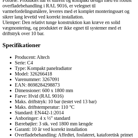
Fordele: Produktet har et stilrent og kompakt design med en robust
overfladebehandling i RAL 9016, er velegnet til
varmefordelingsmålere, leveres med et komplet monteringssæt og
sikrer lang levetid ved korrekt installation.
Ulemper: Den relativt tunge konstruktion kan kræve en solid
vægmontering, og produktet er ikke egnet til systemer med et
driftstryk over 10 bar.
Specifikationer
Producent: Altech
Serie: C4
Type: Kompakt panelradiator
Model: 326266418
Varenummer: 3267091
EAN: 8698284298873
Dimensioner: 600 x 1800 mm
Farve: Hvid (RAL 9016)
Maks. driftstryk: 10 bar (testet ved 13 bar)
Maks. driftstemperatur: 110 °C
Standard: EN442-1:2014
Anboringer: 4 x ½'' standard
Bærebøjler: 3 stk. ved 1800 mm længde
Garanti: 10 år ved korrekt installation
Overfladebehandling: Affedtet, fosfateret, kataforetisk primet