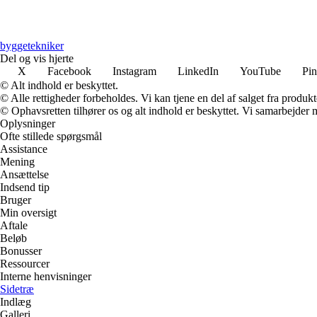
byggetekniker
Del og vis hjerte
X
Facebook
Instagram
LinkedIn
YouTube
Pin
© Alt indhold er beskyttet.
© Alle rettigheder forbeholdes. Vi kan tjene en del af salget fra produk
© Ophavsretten tilhører os og alt indhold er beskyttet. Vi samarbejder 
Oplysninger
Ofte stillede spørgsmål
Assistance
Mening
Ansættelse
Indsend tip
Bruger
Min oversigt
Aftale
Beløb
Bonusser
Ressourcer
Interne henvisninger
Sidetræ
Indlæg
Galleri