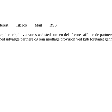
terest
TikTok
Mail
RSS
ter, der er købt via vores websted som en del af vores affilierede partne
med udvalgte partnere og kan modtage provision ved køb foretaget gennem