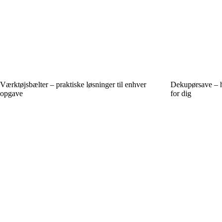
Værktøjsbælter – praktiske løsninger til enhver
Dekupørsave – hj
opgave
for dig