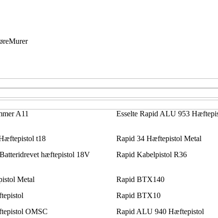
øre
Murer
mmer A11
Esselte Rapid ALU 953 Hæftepis
ftepistol t18
Rapid 34 Hæftepistol Metal
tteridrevet hæftepistol 18V
Rapid Kabelpistol R36
istol Metal
Rapid BTX140
epistol
Rapid BTX10
tepistol OMSC
Rapid ALU 940 Hæftepistol