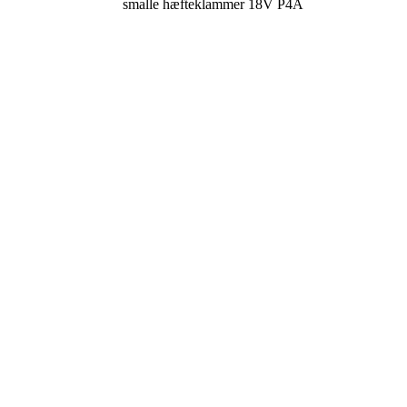
smalle hæfteklammer 18V P4A