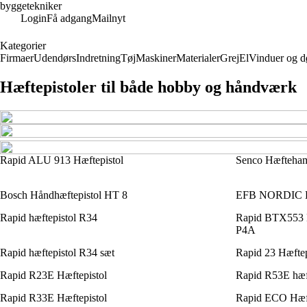
byggetekniker
Login
Få adgang
Mailnyt
Kategorier
Firmaer
Udendørs
Indretning
Tøj
Maskiner
Materialer
Grej
El
Vinduer og d
Hæftepistoler til både hobby og håndværk
Rapid ALU 913 Hæftepistol
Senco Hæfteha
Bosch Håndhæftepistol HT 8
EFB NORDIC Hæ
Rapid hæftepistol R34
Rapid BTX553 Ba
P4A
Rapid hæftepistol R34 sæt
Rapid 23 Hæftep
Rapid R23E Hæftepistol
Rapid R53E hæft
Rapid R33E Hæftepistol
Rapid ECO Hæf