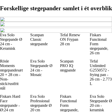
Forskellige stegepander samlet i ét overblik
Eva Solo
Scanpan
Tefal Renew
Fiskars
Stegepande Ø
Classic
ON Frypan
Functional
24 cm -
stegepande
28 cm
Form
Keramisk
stegepande,
26 cm
Rösle
Eva Solo
Scanpan
Tefal
Moments
Stegepande Ø
PRO IQ
Unlimited
stegepandesæt
24 cm -
stegpande
G2550572 -
20 + 28 cm -
Mosaic
frying pan -
Non-
26 cm - 2.773
stick/rustfrit
L
stål
Fiskars Hard
Eva Solo
Fiskars
Eva Solo
Face
Professional
Functional
Stegepande Ø
stegepande -
stegepande Ø
Form
20 cm -
Ø:24 cm
20 cm
stegepande,
keramisk