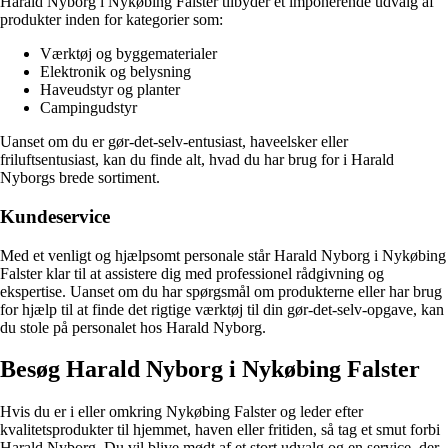
Harald Nyborg i Nykøbing Falster tilbyder et imponerende udvalg af
produkter inden for kategorier som:
Værktøj og byggematerialer
Elektronik og belysning
Haveudstyr og planter
Campingudstyr
Uanset om du er gør-det-selv-entusiast, haveelsker eller
friluftsentusiast, kan du finde alt, hvad du har brug for i Harald
Nyborgs brede sortiment.
Kundeservice
Med et venligt og hjælpsomt personale står Harald Nyborg i Nykøbing
Falster klar til at assistere dig med professionel rådgivning og
ekspertise. Uanset om du har spørgsmål om produkterne eller har brug
for hjælp til at finde det rigtige værktøj til din gør-det-selv-opgave, kan
du stole på personalet hos Harald Nyborg.
Besøg Harald Nyborg i Nykøbing Falster
Hvis du er i eller omkring Nykøbing Falster og leder efter
kvalitetsprodukter til hjemmet, haven eller fritiden, så tag et smut forbi
Harald Nyborg. Du vil blive mødt af et stort udvalg og en service, der