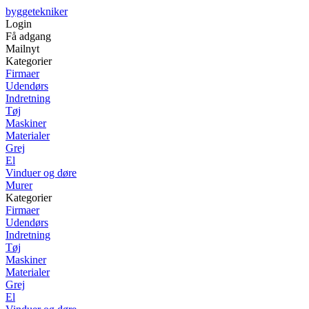
byggetekniker
Login
Få adgang
Mailnyt
Kategorier
Firmaer
Udendørs
Indretning
Tøj
Maskiner
Materialer
Grej
El
Vinduer og døre
Murer
Kategorier
Firmaer
Udendørs
Indretning
Tøj
Maskiner
Materialer
Grej
El