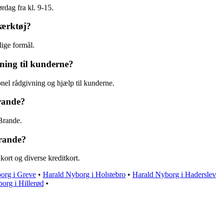
rdag fra kl. 9-15.
værktøj?
lige formål.
ning til kunderne?
onel rådgivning og hjælp til kunderne.
rande?
Brande.
Brande?
rt og diverse kreditkort.
org i Greve
•
Harald Nyborg i Holstebro
•
Harald Nyborg i Haderslev
org i Hillerød
•