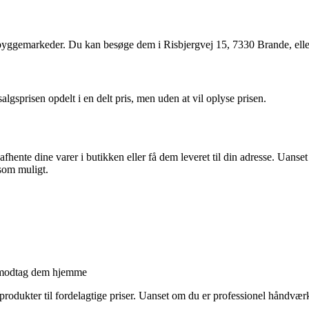
ggemarkeder. Du kan besøge dem i Risbjergvej 15, 7330 Brande, eller 
algsprisen opdelt i en delt pris, men uden at vil oplyse prisen.
hente dine varer i butikken eller få dem leveret til din adresse. Uans
 som muligt.
er modtag dem hjemme
rodukter til fordelagtige priser. Uanset om du er professionel håndværke