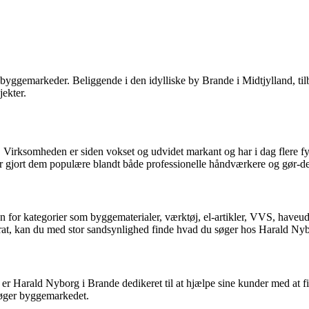
ggemarkeder. Beliggende i den idylliske by Brande i Midtjylland, tilb
jekter.
Virksomheden er siden vokset og udvidet markant og har i dag flere 
t har gjort dem populære blandt både professionelle håndværkere og gør-det
n for kategorier som byggematerialer, værktøj, el-artikler, VVS, haveu
parat, kan du med stor sandsynlighed finde hvad du søger hos Harald Ny
rald Nyborg i Brande dedikeret til at hjælpe sine kunder med at finde 
esøger byggemarkedet.