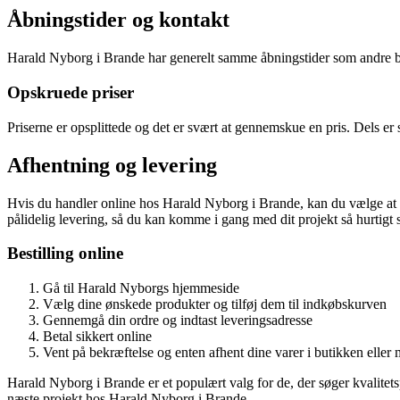
Åbningstider og kontakt
Harald Nyborg i Brande har generelt samme åbningstider som andre by
Opskruede priser
Priserne er opsplittede og det er svært at gennemskue en pris. Dels er s
Afhentning og levering
Hvis du handler online hos Harald Nyborg i Brande, kan du vælge at af
pålidelig levering, så du kan komme i gang med dit projekt så hurtigt
Bestilling online
Gå til Harald Nyborgs hjemmeside
Vælg dine ønskede produkter og tilføj dem til indkøbskurven
Gennemgå din ordre og indtast leveringsadresse
Betal sikkert online
Vent på bekræftelse og enten afhent dine varer i butikken ell
Harald Nyborg i Brande er et populært valg for de, der søger kvalitetsp
næste projekt hos Harald Nyborg i Brande.