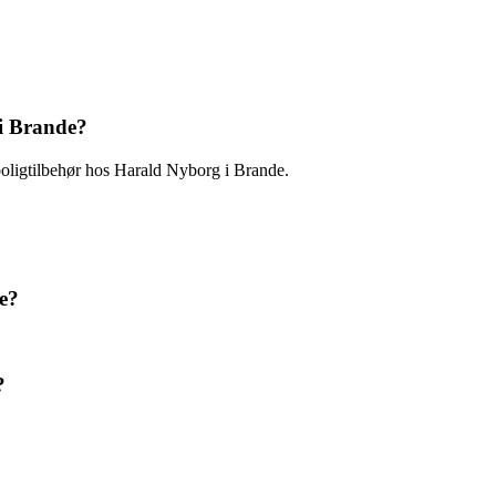
i Brande?
boligtilbehør hos Harald Nyborg i Brande.
e?
?