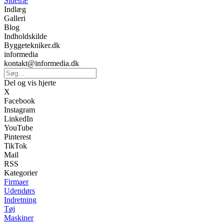
Sidetræ
Indlæg
Galleri
Blog
Indholdskilde
Byggetekniker.dk
informedia
kontakt@informedia.dk
Del og vis hjerte
X
Facebook
Instagram
LinkedIn
YouTube
Pinterest
TikTok
Mail
RSS
Kategorier
Firmaer
Udendørs
Indretning
Tøj
Maskiner